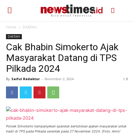
Home
DAERAH
DAERAH
Cak Bhabin Simokerto Ajak
Masyarakat Datang di TPS
Pilkada 2024
By
Saiful Redaktur
-
November 2, 2024
349
0
Polsek Simokerto kampanyekan spanduk bertuliskan ajakan masyarakat untuk
hadir di TPS pada Pilkada serentak pada 27 November 2024. (Foto: Amri/