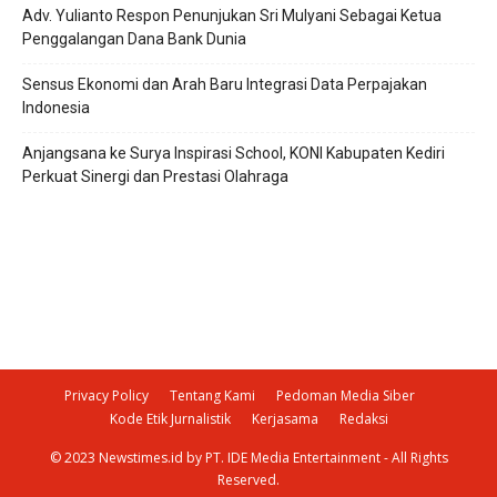
Adv. Yulianto Respon Penunjukan Sri Mulyani Sebagai Ketua
Penggalangan Dana Bank Dunia
Sensus Ekonomi dan Arah Baru Integrasi Data Perpajakan
Indonesia
Anjangsana ke Surya Inspirasi School, KONI Kabupaten Kediri
Perkuat Sinergi dan Prestasi Olahraga
Privacy Policy
Tentang Kami
Pedoman Media Siber
Kode Etik Jurnalistik
Kerjasama
Redaksi
© 2023 Newstimes.id by PT. IDE Media Entertainment - All Rights
Reserved.