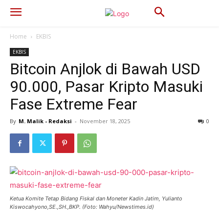
Home
EKBIS
EKBIS
Bitcoin Anjlok di Bawah USD
90.000, Pasar Kripto Masuki
Fase Extreme Fear
By
M. Malik - Redaksi
-
November 18, 2025
204
0
Ketua Komite Tetap Bidang Fiskal dan Moneter Kadin Jatim, Yulianto
Kiswocahyono,SE.,SH.,BKP. (Foto: Wahyu/Newstimes.id)