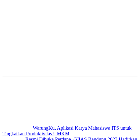
Di lokasi itu, Serda Khoirul membantu dan memotivasi warga agar
bisa meningkatkan pembangunan Desa.
“Kami juga ikut serta membantu warga melakukan pengecoran jalan
ini,” ucap Khoirul.
Kegiatan itu, kata Khoirul, merupakan salah satu cara dirinya dalam
memperkuat silaturahmi yang baik dengan warga, terlebih dalam
mewujudkan Kemanunggalan TNI dan rakyat.
“Keberadaan kami sebagai Babinsa harus bisa memberikan manfaat
di masyarakat. Itu sudah sesuai perintah dari Komando Atas,”
bebernya.
(Ry/Newstimes.id)
Previous article
WarungKu, Aplikasi Karya Mahasiswa ITS untuk
Tingkatkan Produktivitas UMKM
Next article
Resmi Dibuka Perdana, GIIAS Bandung 2023 Hadirkan