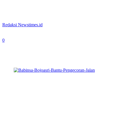
Babinsa Bojoasri Bantu Pengecoran Jalan
By
Redaksi Newstimes.id
-
November 23, 2023
0
272
Semangat gotong-royong berhasil diciptakan oleh
Babinsa Bojoasri, Serda Khoirul Maksum melalui
adanya kegiatan pengecoran Jalan yang berlangsung di
Desa Bojoasri. (foto: Ryan/Newstimes.id)
NEWS TIMES
, Lamongan – Semangat gotong-royong berhasil
diciptakan oleh Babinsa Bojoasri, Serda Khoirul Maksum melalui
adanya kegiatan pengecoran Jalan yang berlangsung di Desa
Bojoasri, Kecamatan Kalitengah, Kabupaten Lamongan. Selasa
(21/11/2023).