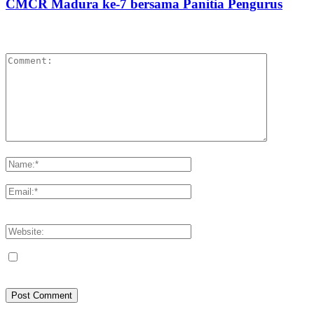
CMCR Madura ke-7 bersama Panitia Pengurus
LEAVE A REPLY
Please enter your comment!
Please enter your name here
You have entered an incorrect email address!
Please enter your email address here
Save my name, email, and website in this browser for the next
time I comment.