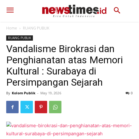
Home
RUANG PUBLIK
RUANG PUBLIK
Vandalisme Birokrasi dan
Penghianatan atas Memori
Kultural : Surabaya di
Persimpangan Sejarah
By
Kolom Publik
-
May 19, 2026
97
0