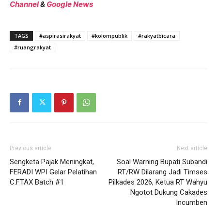
Channel
&
Google News
TAGS
#aspirasirakyat
#kolompublik
#rakyatbicara
#ruangrakyat
Previous article
Next article
Sengketa Pajak Meningkat,
Soal Warning Bupati Subandi
FERADI WPI Gelar Pelatihan
RT/RW Dilarang Jadi Timses
C.FTAX Batch #1
Pilkades 2026, Ketua RT Wahyu
Ngotot Dukung Cakades
Incumben