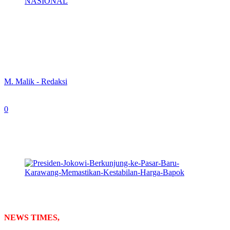
NASIONAL
Presiden Jokowi Berkunjung ke Pasar
Baru Karawang Memastikan Kestabilan
Harga Bapok
By
M. Malik - Redaksi
-
May 8, 2024
0
324
Presiden Joko Widodo (Jokowi) bersama Mendag
Zulkifli Hasan mengunjungi Pasar Baru Karawang,
Jawa Barat, pada, Rabu (8/5/2024). (foto: ist)
NEWS TIMES,
KARAWANG
– Presiden Joko Widodo (Jokowi)
berkesempatan mengunjungi Pasar Baru Karawang, Jawa Barat,