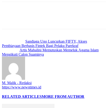
Previous article
Sandiaga Uno Luncurkan FIFTY, Akses
Pembiayaan Berbasis Fintek Bagi Pelaku Parekraf
Next article
Artis Mahalini Memutuskan Memeluk Agama Islam
Mengikuti Calon Suaminya
M. Malik - Redaksi
https://www.newstimes.id
RELATED ARTICLES
MORE FROM AUTHOR