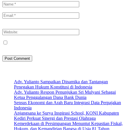
Please enter your name here
You have entered an incorrect email address!
Please enter your email address here
Save my name, email, and website in this browser for the next
time I comment.
Artikel Terbaru
Adv. Yulianto Sampaikan Dinamika dan Tantangan
Penegakan Hukum Konstitusi di Indonesia
Adv. Yulianto Respon Penunjukan Sri Mulyani Sebagai
Ketua Penggalangan Dana Bank Dunia
Sensus Ekonomi dan Arah Baru Integrasi Data Perpajakan
Indonesia
Anjangsana ke Surya Inspirasi School, KONI Kabupaten
Kediri Perkuat Sinergi dan Prestasi Olahraga
Kemerdekaan di Persimpangan Menuntut Kepastian Fiskal,
Hukum, dan Kemandirian Bangsa di Usia 81 Tahun