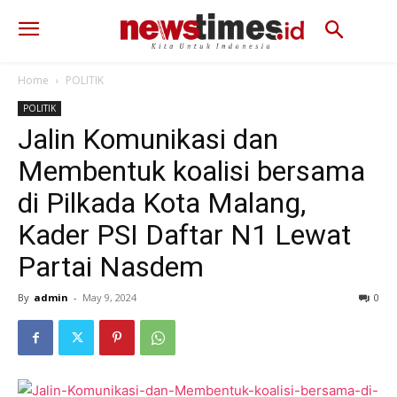
Home
POLITIK
POLITIK
Jalin Komunikasi dan
Membentuk koalisi bersama
di Pilkada Kota Malang,
Kader PSI Daftar N1 Lewat
Partai Nasdem
By
admin
-
May 9, 2024
284
0