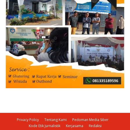
Privacy Policy
Tentang Kami
Pedoman Media Siber
Kode Etik Jurnalistik
Kerjasama
Redaksi