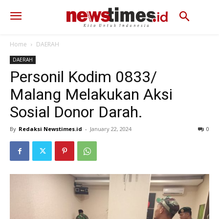
Home
DAERAH
DAERAH
Personil Kodim 0833/
Malang Melakukan Aksi
Sosial Donor Darah.
By
Redaksi Newstimes.id
-
January 22, 2024
281
0