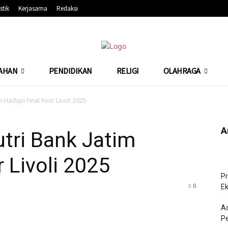
stik
Kerjasama
Redaksi
AHAN
PENDIDIKAN
RELIGI
OLAHRAGA
m Hadapi Final Four Livoli 2025
A
tri Bank Jatim
 Livoli 2025
Pr
245
0
Ek
Ad
Pe