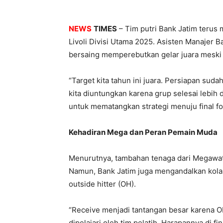
NEWS
TIMES
– Tim putri Bank Jatim terus
Livoli Divisi Utama 2025. Asisten Manajer 
bersaing memperebutkan gelar juara meski 
“Target kita tahun ini juara. Persiapan sud
kita diuntungkan karena grup selesai lebih 
untuk mematangkan strategi menuju final four
Kehadiran Mega dan Peran Pemain Muda
Menurutnya, tambahan tenaga dari Megawati
Namun, Bank Jatim juga mengandalkan kolabo
outside hitter (OH).
“Receive menjadi tantangan besar karena OH
dipelajari oleh tim pelatih. Harapannya di fin