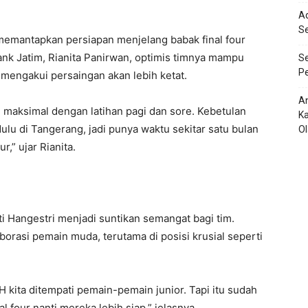
Ad
S
 memantapkan persiapan menjelang babak final four
Bank Jatim, Rianita Panirwan, optimis timnya mampu
Se
Pe
mengakui persaingan akan lebih ketat.
An
ah maksimal dengan latihan pagi dan sore. Kebetulan
Ka
dulu di Tangerang, jadi punya waktu sekitar satu bulan
O
,” ujar Rianita.
 Hangestri menjadi suntikan semangat bagi tim.
rasi pemain muda, terutama di posisi krusial seperti
 kita ditempati pemain-pemain junior. Tapi itu sudah
al four nanti mereka lebih siap,” jelasnya.