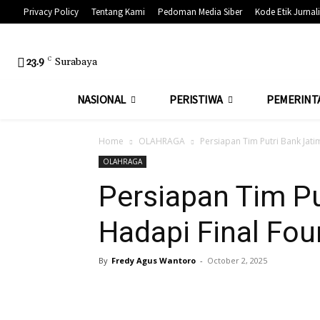
Privacy Policy
Tentang Kami
Pedoman Media Siber
Kode Etik Jurnali
23.9
C
Surabaya
NASIONAL
PERISTIWA
PEMERINT
Home
OLAHRAGA
Persiapan Tim Putri Bank Jati
OLAHRAGA
Persiapan Tim Pu
Hadapi Final Four
By
Fredy Agus Wantoro
-
October 2, 2025