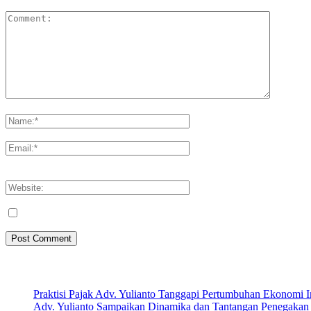
Please enter your comment!
Please enter your name here
You have entered an incorrect email address!
Please enter your email address here
Save my name, email, and website in this browser for the next tim
Artikel Terbaru
Praktisi Pajak Adv. Yulianto Tanggapi Pertumbuhan Ekonomi 
Adv. Yulianto Sampaikan Dinamika dan Tantangan Penegakan 