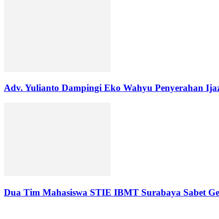
Adv. Yulianto Dampingi Eko Wahyu Penyerahan Ijaz
Dua Tim Mahasiswa STIE IBMT Surabaya Sabet G
LEAVE A REPLY