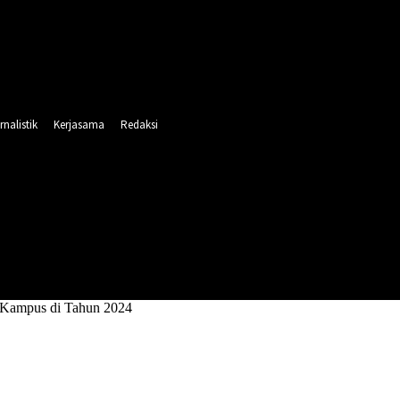
rnalistik
Kerjasama
Redaksi
INTAHAN
PENDIDIKAN
RELIGI
OLAHRAGA
-Kampus di Tahun 2024
mni-Kampus di Tahun 2024