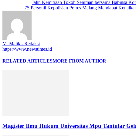
Previous article
Jalin Kemitraan Tokoh Seniman bersama Babinsa Kor
Next article
75 Personil Kepolisian Polres Malang Mendapat Kenaika
M. Malik - Redaksi
https://www.newstimes.id
RELATED ARTICLES
MORE FROM AUTHOR
Magister Ilmu Hukum Universitas Mpu Tantular Gel