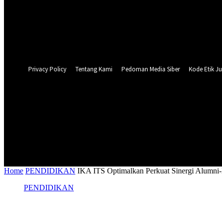
Forgot your password? Get help
Privacy Policy
Password recovery
Recover your password
your email
A password will be e-mailed to you.
Privacy Policy
Tentang Kami
Pedoman Media Siber
Kode Etik Ju
22.4
C
Surabaya
NASIONAL
PERISTIWA
PEMER
Home
PENDIDIKAN
IKA ITS Optimalkan Perkuat Sinergi Alumni
PENDIDIKAN
IKA ITS Optimalkan Perkuat Sinergi Alu