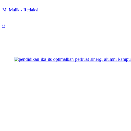
By
M. Malik - Redaksi
-
January 2, 2024
0
397
Ikatan Alumni Institut Teknologi Sepuluh Nopember Pengurus 
NEWS TIMES
, Jakarta – Pergantian tahun menjadi momen baik un
ITS PWJR).
Ketua IKA ITS PWJR, Wiluyo Kusdwiharto menyampaikan bahwa di ta
dampak positif pada alumni dan masyarakat.
“IKA ITS PWJR sangat bersemangat menyongsong 2024 walaupun ke de
kata Wiluyo Kusdwiharto dalam rilis yang di terima, Selasa (2/01/202
Beberapa tantangan yang menurut Wiluyo perlu segera diatasi adala
perlu diperkuat agar ada sinkronisasi antara kebutuhan kompetensi