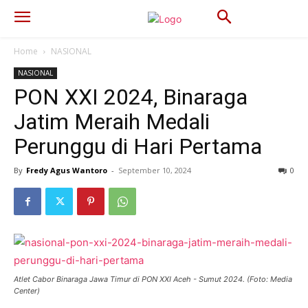
Home
NASIONAL
NASIONAL
PON XXI 2024, Binaraga
Jatim Meraih Medali
Perunggu di Hari Pertama
By
Fredy Agus Wantoro
-
September 10, 2024
432
0
Atlet Cabor Binaraga Jawa Timur di PON XXI Aceh - Sumut 2024. (Foto: Media
Center)