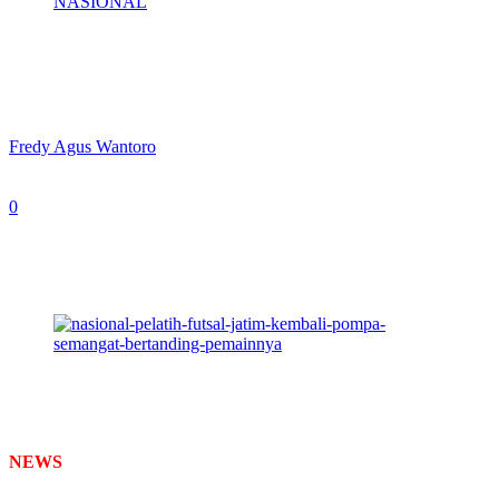
NASIONAL
Pelatih Futsal Jatim Kembali Pompa
Semangat Bertanding Pemainnya
By
Fredy Agus Wantoro
-
September 4, 2024
0
463
Pelatih Futsal Jatim Ambar Suprianto saat memberi
instruksi dari pinggir lapangan pada laga Grub A Cabor
Futsal PON XXI Aceh - Sumut 2024. (foto: KONI
Jatim)
NEWS
TIMES
– Tim Futsal Jawa Timur (Jatim) akan melakoni
laga hidup mati menghadapi Sumatera Utara, Rabu (4/9/2024) siang