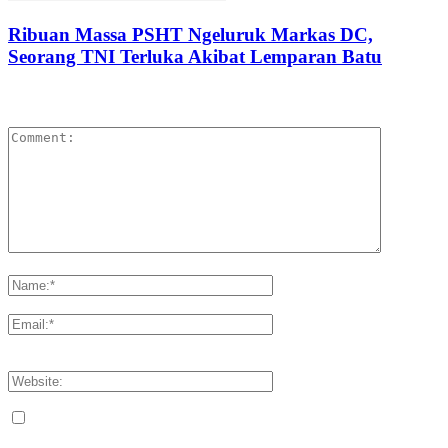
Ribuan Massa PSHT Ngeluruk Markas DC,
Seorang TNI Terluka Akibat Lemparan Batu
LEAVE A REPLY
Please enter your comment!
Please enter your name here
You have entered an incorrect email address!
Please enter your email address here
Save my name, email, and website in this browser for the next
time I comment.