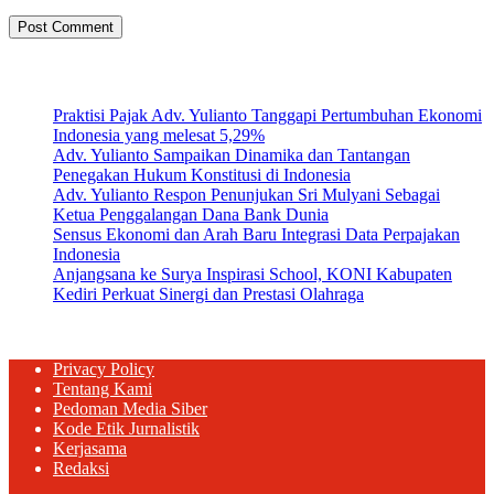
Artikel Terbaru
Praktisi Pajak Adv. Yulianto Tanggapi Pertumbuhan Ekonomi
Indonesia yang melesat 5,29%
Adv. Yulianto Sampaikan Dinamika dan Tantangan
Penegakan Hukum Konstitusi di Indonesia
Adv. Yulianto Respon Penunjukan Sri Mulyani Sebagai
Ketua Penggalangan Dana Bank Dunia
Sensus Ekonomi dan Arah Baru Integrasi Data Perpajakan
Indonesia
Anjangsana ke Surya Inspirasi School, KONI Kabupaten
Kediri Perkuat Sinergi dan Prestasi Olahraga
Privacy Policy
Tentang Kami
Pedoman Media Siber
Kode Etik Jurnalistik
Kerjasama
Redaksi