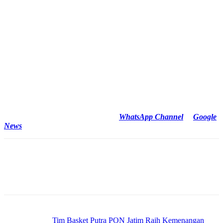
yang terakhir kali menjalani laga Selasa (3/9/2024) kemarin.
Namun Ambar Suprianto memastikan skuad asuhannya siap
menjalani laga ini, strategi meredam kekuatan Sumut sudah
disiapkan.
“Alhamdulillah kondisi pemain baik, meski ada beberapa pemain
yang sedikit merasakan sakit, saya yakin pemain siap untuk
menghadapi laga hidup mati lawan tuan rumah Sumut,”
pungkasnya.
Reporter : Fredy From PON XXI Aceh – Sumut 2024
Cek Berita dan Artikel yang lain di
WhatsApp Channel
&
Google
News
Previous article
Tim Basket Putra PON Jatim Raih Kemenangan