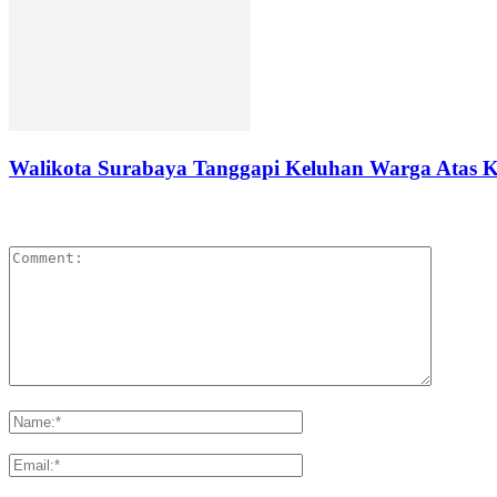
Walikota Surabaya Tanggapi Keluhan Warga Atas K
LEAVE A REPLY
Please enter your comment!
Please enter your name here
You have entered an incorrect email address!