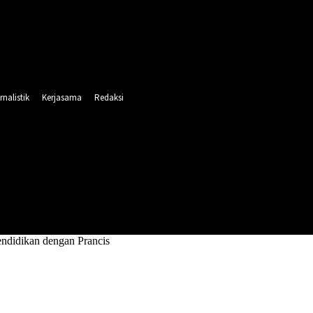
rnalistik
Kerjasama
Redaksi
INTAHAN
PENDIDIKAN
RELIGI
OLAHRAGA
endidikan dengan Prancis
endidikan dengan Prancis