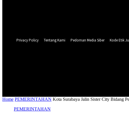
Forgot your password? Get help
Privacy Policy
Password recovery
Recover your password
your email
A password will be e-mailed to you.
Privacy Policy
Tentang Kami
Pedoman Media Siber
Kode Etik Ju
24.5
C
Surabaya
NASIONAL
PERISTIWA
PEMER
Home
PEMERINTAHAN
Kota Surabaya Jalin Sister City Bidang P
PEMERINTAHAN
Kota Surabaya Jalin Sister City Bidang P