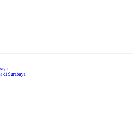
ngi oleh Konsulat Kehormatan Prancis Kota Surabaya Hans Jayanata, Dire
baya
r di Surabaya