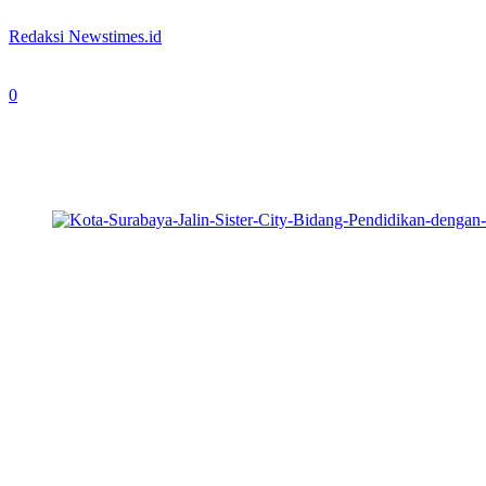
By
Redaksi Newstimes.id
-
October 16, 2023
0
285
foto: Newstimes.id
NEWS TIMES
– Wali Kota Surabaya Eri Cahyadi yang diwakili ole
ASEAN Fabien Penone di lobby lantai 2, Gedung Balai Kota, Senin (1
2023.
Di kesempatan kali ini, Dubes Prancis Fabien Penone ingin menindak
pendidikan, juga akan ada hubungan kerja sama lainnya dari Pemerin
Sekda Kota Surabaya Ikhsan mengatakan, sebelumnya Wali Kota Eri C
“Pak Wali Kota (Eri Cahaydi) menyampaikan, bahwa ingin sekali ada si
Dalam pertemuan kali ini, selain ingin menjalin hubungan erat deng