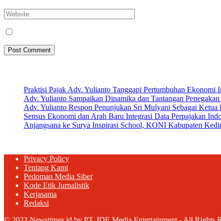
Please enter your email address here
Save my name, email, and website in this browser for the next tim
Artikel Terbaru
Praktisi Pajak Adv. Yulianto Tanggapi Pertumbuhan Ekonomi 
Adv. Yulianto Sampaikan Dinamika dan Tantangan Penegakan 
Adv. Yulianto Respon Penunjukan Sri Mulyani Sebagai Ketu
Sensus Ekonomi dan Arah Baru Integrasi Data Perpajakan Ind
Anjangsana ke Surya Inspirasi School, KONI Kabupaten Kediri
Privacy Policy
Tentang Kami
Pedoman Media Siber
Kode Etik Jurnalistik
Kerjasama
Redaksi
© 2023 Newstimes.id by PT. IDE Media Entertainment - All Rights 