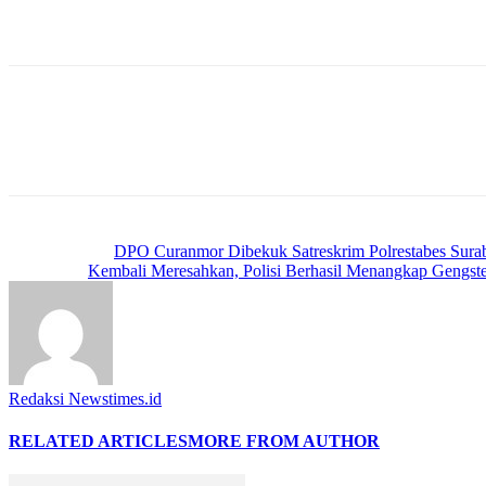
Diketahui, dalam kesempatan ini Fabien tak sendiri, dia juga didampi
puluhan mahasiswa asal Prancis lainnya.
(Jaen)
Previous article
DPO Curanmor Dibekuk Satreskrim Polrestabes Sura
Next article
Kembali Meresahkan, Polisi Berhasil Menangkap Gengste
Redaksi Newstimes.id
RELATED ARTICLES
MORE FROM AUTHOR