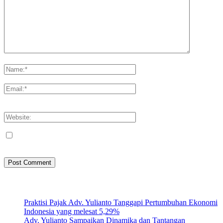
Please enter your comment!
Please enter your name here
You have entered an incorrect email address!
Please enter your email address here
Save my name, email, and website in this browser for the next
time I comment.
Artikel Terbaru
Praktisi Pajak Adv. Yulianto Tanggapi Pertumbuhan Ekonomi
Indonesia yang melesat 5,29%
Adv. Yulianto Sampaikan Dinamika dan Tantangan