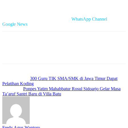
Reporter : Fredy/Newstimes.id
Cek Berita dan Artikel yang lain di
WhatsApp Channel
&
Google News
Previous article
300 Guru TIK SMA/SMK di Jawa Timur Dapat
Pelatihan Koding
Next article
Ponpes Yatim Mahabbatur Rosul Sidoarjo Gelar Masa
Ta’aruf Santri Baru di Villa Batu
Fredy Agus Wantoro