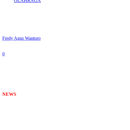
OLAHRAGA
KONI Jatim Melaksanakan Fit and
Proper Test Calon Pelatih Puslatda
By
Fredy Agus Wantoro
-
July 25, 2025
0
251
NEWS
TIMES
– Komite Olahraga Nasional Indonesia (KONI)
Jawa Timur akan segera melaksanakan fit and proper test bagi calon
pelatih Puslatda Jatim yang diproyeksikan untuk Pekan Olahraga
Nasional (PON) XXII 2028 di Nusa Tenggara Timur (NTT) dan
Nusa Tenggara Barat (NTB).
Uji kelayakan ini akan digelar di Universitas Negeri Surabaya