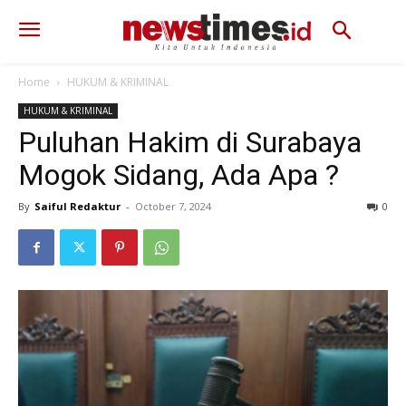
Home
HUKUM & KRIMINAL
HUKUM & KRIMINAL
Puluhan Hakim di Surabaya
Mogok Sidang, Ada Apa ?
By
Saiful Redaktur
-
October 7, 2024
362
0