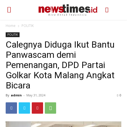
Home
POLITIK
POLITIK
Calegnya Diduga Ikut Bantu
Panwascam demi
Pemenangan, DPD Partai
Golkar Kota Malang Angkat
Bicara
By
admin
-
May 31, 2024
344
0