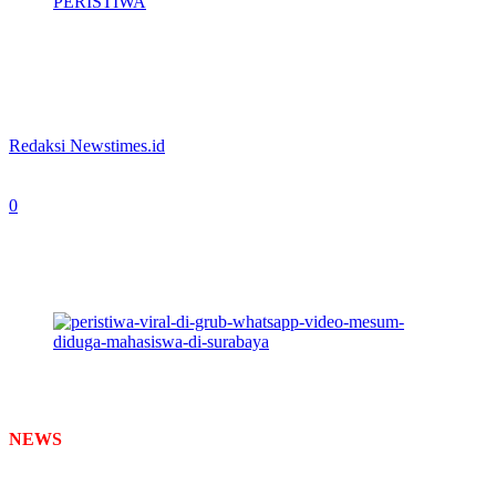
PERISTIWA
Viral di Grub WhatsApp, Video Mesum
Diduga Mahasiswa di Surabaya
By
Redaksi Newstimes.id
-
May 17, 2024
0
635
Tangkapan video viral di grub WhatsApp, Video
Mesum di Gedung Kampus, diduga Mahasiswa di
Surabaya. (Foto: tangkapan Video)
NEWS
TIMES –
Sebuah video viral di grub akun WhatsApp.
Sepasang muda mudi berbuat mesum tepat di salah satu Gedung
kampus di Surabaya.