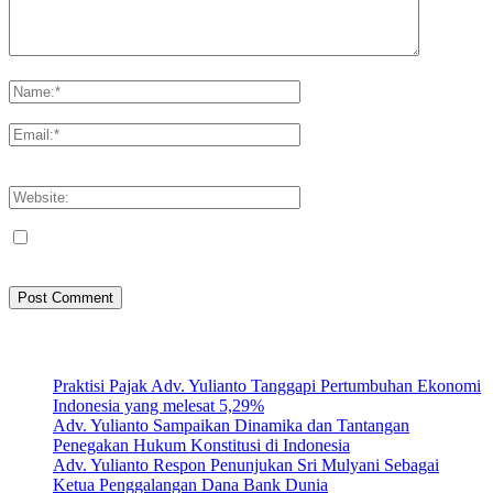
Please enter your comment!
Please enter your name here
You have entered an incorrect email address!
Please enter your email address here
Save my name, email, and website in this browser for the next
time I comment.
Artikel Terbaru
Praktisi Pajak Adv. Yulianto Tanggapi Pertumbuhan Ekonomi
Indonesia yang melesat 5,29%
Adv. Yulianto Sampaikan Dinamika dan Tantangan
Penegakan Hukum Konstitusi di Indonesia
Adv. Yulianto Respon Penunjukan Sri Mulyani Sebagai
Ketua Penggalangan Dana Bank Dunia