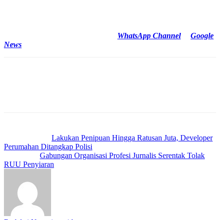
Tak lama kemudian, sepasang kekasih yang bermesraan itu terlihat
berpisah meninggalkan lokasi, sembari melontarkan senyuman.
(*)
Cek Berita dan Artikel yang lain di
WhatsApp Channel
&
Google
News
Previous article
Lakukan Penipuan Hingga Ratusan Juta, Developer
Perumahan Ditangkap Polisi
Next article
Gabungan Organisasi Profesi Jurnalis Serentak Tolak
RUU Penyiaran