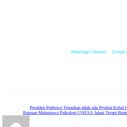
“Terima kasih atas dukungan dan kontribusi dari semua elemen masya
Acara jalan sehat ini tidak hanya dimeriahkan dengan kehadiran ribua
es. Selain itu, ada juga berbagai hadiah hiburan menarik lainnya.
“Semoga kita semua tetap sehat, baik fisik, pikiran, maupun finansial
Reporter : Fredy/Newstimes.id
Cek Berita dan Artikel yang lain di
WhatsApp Channel
&
Google
Previous article
Presiden Prabowo Tegaskan tidak ada Pejabat Kebal
Next article
Ratusan Mahasiswa Psikologi UNESA Jalani Terapi But