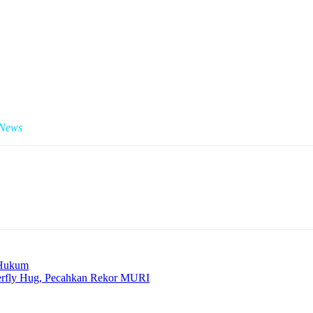
rakat Jatim, yang telah membantu menjadikan Provinsi Jatim semakin 
n peserta, tetapi juga menawarkan hadiah menarik, termasuk tujuh pake
. Mari kita nikmati jalan sehat bersama,” tambahnya.
 News
 Hukum
terfly Hug, Pecahkan Rekor MURI