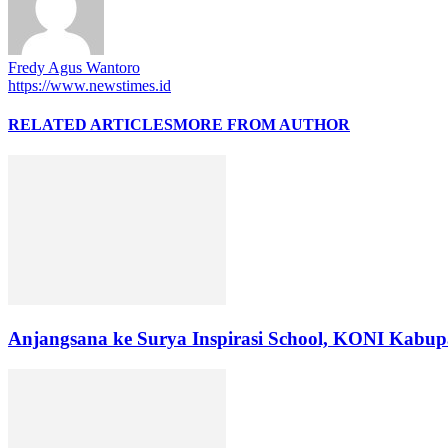
Fredy Agus Wantoro
https://www.newstimes.id
RELATED ARTICLES
MORE FROM AUTHOR
Anjangsana ke Surya Inspirasi School, KONI Kabupa