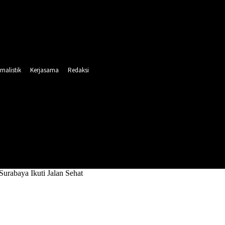
rnalistik
Kerjasama
Redaksi
INTAHAN
PENDIDIKAN
RELIGI
OLAHRAGA
Surabaya Ikuti Jalan Sehat
arga Surabaya Ikuti Jalan Sehat