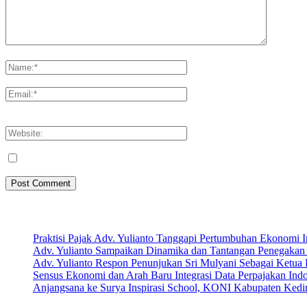
Please enter your comment!
Please enter your name here
You have entered an incorrect email address!
Please enter your email address here
Save my name, email, and website in this browser for the next tim
Artikel Terbaru
Praktisi Pajak Adv. Yulianto Tanggapi Pertumbuhan Ekonomi 
Adv. Yulianto Sampaikan Dinamika dan Tantangan Penegakan 
Adv. Yulianto Respon Penunjukan Sri Mulyani Sebagai Ketu
Sensus Ekonomi dan Arah Baru Integrasi Data Perpajakan Ind
Anjangsana ke Surya Inspirasi School, KONI Kabupaten Kediri