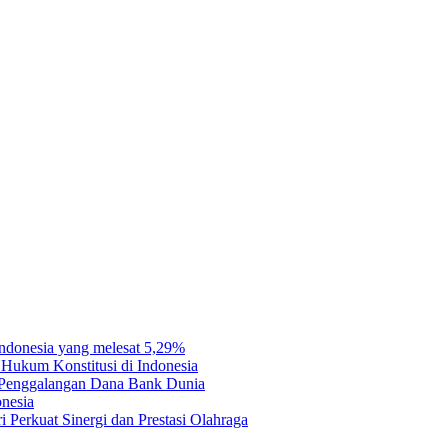
e I comment.
Indonesia yang melesat 5,29%
Hukum Konstitusi di Indonesia
a Penggalangan Dana Bank Dunia
onesia
 Perkuat Sinergi dan Prestasi Olahraga