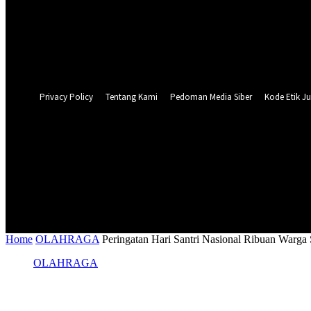
Forgot your password? Get help
Privacy Policy
Password recovery
Recover your password
your email
A password will be e-mailed to you.
Privacy Policy
Tentang Kami
Pedoman Media Siber
Kode Etik Ju
28.3
C
Surabaya
NASIONAL
PERISTIWA
PEMER
Home
OLAHRAGA
Peringatan Hari Santri Nasional Ribuan Warga 
OLAHRAGA
Peringatan Hari Santri Nasional Ribuan W