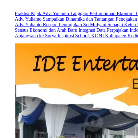
Artikel Terbaru
Praktisi Pajak Adv. Yulianto Tanggapi Pertumbuhan Ekonomi 
Adv. Yulianto Sampaikan Dinamika dan Tantangan Penegakan 
Adv. Yulianto Respon Penunjukan Sri Mulyani Sebagai Ketu
Sensus Ekonomi dan Arah Baru Integrasi Data Perpajakan Ind
Anjangsana ke Surya Inspirasi School, KONI Kabupaten Kediri