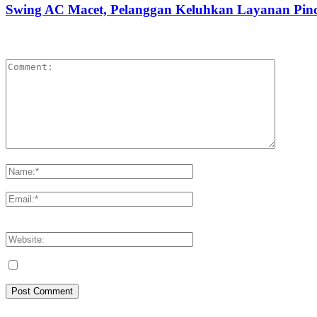
Swing AC Macet, Pelanggan Keluhkan Layanan Pin
LEAVE A REPLY
Please enter your comment!
Please enter your name here
You have entered an incorrect email address!
Please enter your email address here
Save my name, email, and website in this browser for the next tim