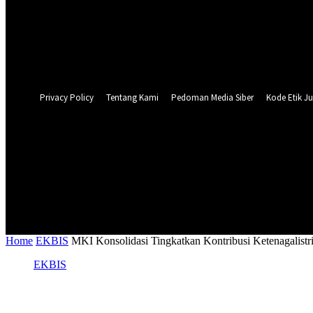
Forgot your password? Get help
Privacy Policy
Password recovery
Recover your password
your email
A password will be e-mailed to you.
Privacy Policy
Tentang Kami
Pedoman Media Siber
Kode Etik Ju
32.7
C
Surabaya
NASIONAL
PERISTIWA
PEMER
Home
EKBIS
MKI Konsolidasi Tingkatkan Kontribusi Ketenagalistr
EKBIS
MKI Konsolidasi Tingkatkan Kontribusi K