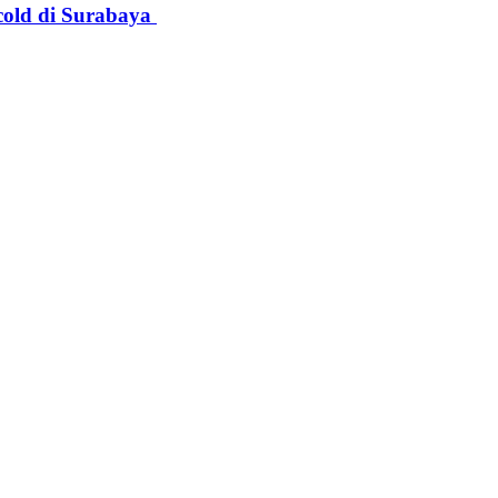
cold di Surabaya
e I comment.