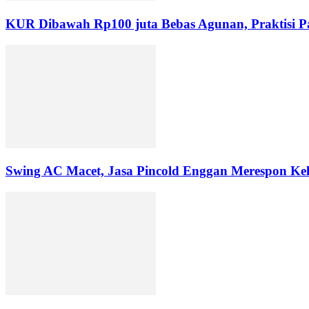
KUR Dibawah Rp100 juta Bebas Agunan, Praktisi P
Swing AC Macet, Jasa Pincold Enggan Merespon Ke