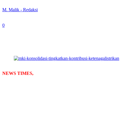
By
M. Malik - Redaksi
-
April 5, 2024
0
314
MKI menggelar acara buka bersama di Ramadhan 1445 H. (He
NEWS TIMES,
Surabaya
– Dalam rangka memperkuat sinergi dan m
bersama di Ramadhan 1445 H.
Bertempat di auditorium PT PLN (Persero), kegiatan yang dilaksana
Dalam sambutannya, Haryadi menyampaikan bahwa kegiatan buka ber
berkoordinasi menyiapkan Buku Putih MKI 2024.
“Bersamaan dengan acara buka puasa ini, kita juga mendengarkan p
yang selanjutnya akan disampaikan kepada pemangku kepentingan keten
Buku Putih yang direncanakan dapat tuntas pada tahun ini, kini ten