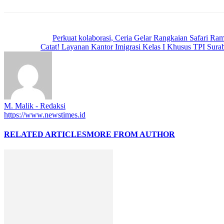
Previous article
Perkuat kolaborasi, Ceria Gelar Rangkaian Safari R
Next article
Catat! Layanan Kantor Imigrasi Kelas I Khusus TPI Surab
M. Malik - Redaksi
https://www.newstimes.id
RELATED ARTICLES
MORE FROM AUTHOR