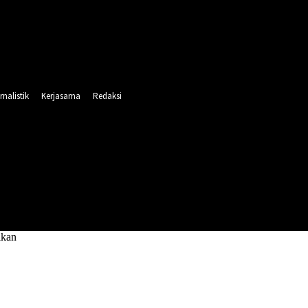
rnalistik
Kerjasama
Redaksi
INTAHAN
PENDIDIKAN
RELIGI
OLAHRAGA
ikan
etenagalistrikan