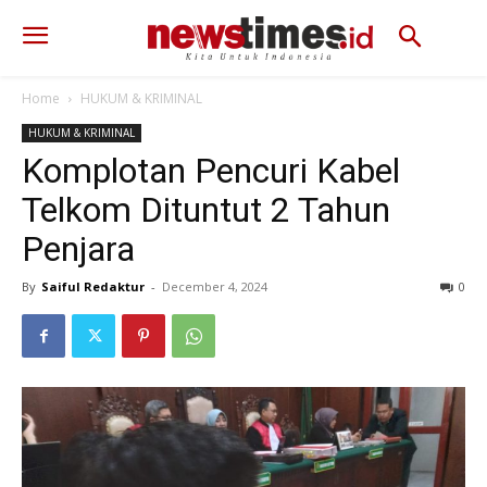
Home
HUKUM & KRIMINAL
HUKUM & KRIMINAL
Komplotan Pencuri Kabel
Telkom Dituntut 2 Tahun
Penjara
By
Saiful Redaktur
-
December 4, 2024
342
0