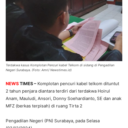
Terdakwa kasus Komplotan Pencuri kabel Telkom di sidang di Pengadilan
Negeri Surabaya. (Foto: Amri/ Newstimes.id)
NEWS
TIMES –
Komplotan pencuri kabel telkom dituntut
2 tahun penjara diantara terdiri dari terdakwa Hoirul
Anam, Mauludi, Ansori, Donny Soehardianto, SE dan anak
MFZ (berkas terpisah) di ruang Tirta 2
Pengadilan Negeri (PN) Surabaya, pada Selasa