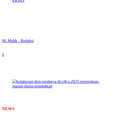
EKBIS
Kolaborasi IKPI Surabaya di OFTCS
2025: Perpajakan Masuk Dunia
Pendidikan
By
M. Malik - Redaksi
-
October 2, 2025
0
259
Ketua Komite Tetap Fiskal Kamar Dagang dan Industri
(KADIN) Jawa Timur, Yulianto Kiswocahyono, SE.,
SH., BKP. (foto: Wahyu/Newstimes.id)
NEWS
TIMES –
Ikatan Konsultan Pajak Indonesia (IKPI) Cabang
Surabaya mengambil peran penting dalam penyelenggaraan