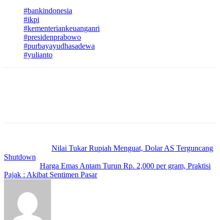
TAGS
#bankindonesia
#ikpi
#kementeriankeuanganri
#presidenprabowo
#purbayayudhasadewa
#yulianto
Previous article
Nilai Tukar Rupiah Menguat, Dolar AS Terguncang
Shutdown
Next article
Harga Emas Antam Turun Rp. 2,000 per gram, Praktisi
Pajak : Akibat Sentimen Pasar