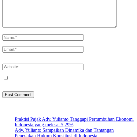
Please enter your comment!
Please enter your name here
You have entered an incorrect email address!
Please enter your email address here
Save my name, email, and website in this browser for the next
time I comment.
Artikel Terbaru
Praktisi Pajak Adv. Yulianto Tanggapi Pertumbuhan Ekonomi
Indonesia yang melesat 5,29%
Adv. Yulianto Sampaikan Dinamika dan Tantangan
Penegakan Hukum Konstitusi di Indonesia