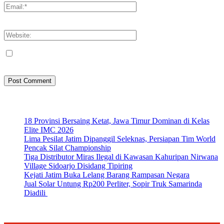
You have entered an incorrect email address!
Please enter your email address here
Save my name, email, and website in this browser for the next
time I comment.
Artikel Terbaru
18 Provinsi Bersaing Ketat, Jawa Timur Dominan di Kelas
Elite IMC 2026
Lima Pesilat Jatim Dipanggil Seleknas, Persiapan Tim World
Pencak Silat Championship
Tiga Distributor Miras Ilegal di Kawasan Kahuripan Nirwana
Village Sidoarjo Disidang Tipiring
Kejati Jatim Buka Lelang Barang Rampasan Negara
Jual Solar Untung Rp200 Perliter, Sopir Truk Samarinda
Diadili