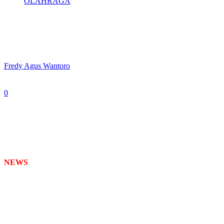
OLAHRAGA
IPSI Jatim Gelar Penataran Pelatih dan
Juri Festival Pencak Silat
By
Fredy Agus Wantoro
-
June 4, 2026
0
55
NEWS
TIMES
– IPSI Jatim Pengurus Provinsi Ikatan Pencak Silat
Indonesia (IPSI) Jawa Timur siap menyelenggarakan Penataran
Pelatih dan Juri Festival Pencak Silat Jawa Timur 2026 di Kota
Malang , 4-5 Juli 2026. Penataran ini dipimpin langsung oleh Drs.
Parso Adiyanto selaku Ketua Pelaksana.
Menurut Parso Adiyanto, tujuan utama kegiatan kali ini untuk