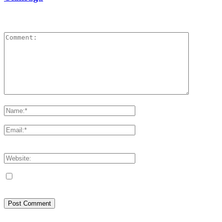
LEAVE A REPLY
Please enter your comment!
Please enter your name here
You have entered an incorrect email address!
Please enter your email address here
Save my name, email, and website in this browser for the next
time I comment.