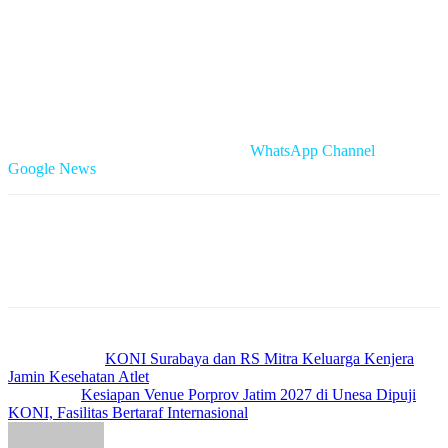
ekosistem persilatan nasional terbaru mengingat belum banyak
daerah atau provinsi yang mampu menggerakkan dan memberi
fasilitas untuk perkembangan pencak silat tradisi.
“Ya, semoga penataran ini menjadi awal berkembangnya pencak
silat tradisi yang selama ini belum tergarap secara optimal,” tambah
Parso Adiyanto.
Cek Berita dan Artikel yang lain di
WhatsApp Channel
&
Google News
Previous article
KONI Surabaya dan RS Mitra Keluarga Kenjera
Jamin Kesehatan Atlet
Next article
Kesiapan Venue Porprov Jatim 2027 di Unesa Dipuji
KONI, Fasilitas Bertaraf Internasional