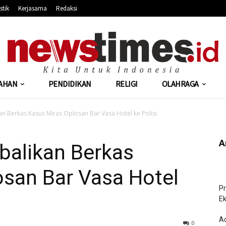
stik
Kerjasama
Redaksi
AHAN
PENDIDIKAN
RELIGI
OLAHRAGA
an Berkas Kasus Miras Oplosan Bar Vasa Hotel ke Polisi
A
balikan Berkas
osan Bar Vasa Hotel
Pr
Ek
Ad
427
0