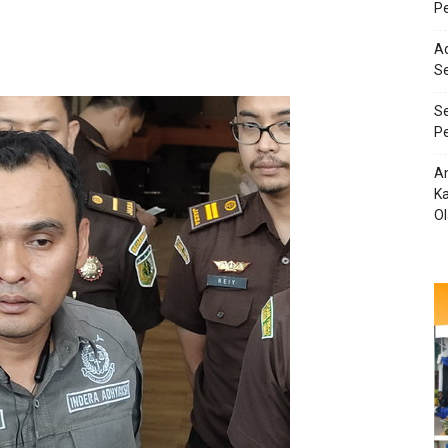
Pe
Ad
S
Se
Pe
An
Ka
O