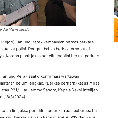
to: Amri/Newstimes.id)
(Kejari) Tanjung Perak kembalikan berkas perkara
otel ke polisi. Pengembalian berkas tersebut di
a. Karena pihak jaksa peneliti menilai berkas perkara
i Tanjung Perak saat dikonfirmasi wartawan
ntaran belum lengkap. “Berkas perkara (kasus miras
atau P21,” ujar Jemmy Sandra, Kepala Seksi Intelijen
in (18/3/2024).
telah tim jaksa peneliti memeriksa ada beberapa hal
engkap, berkas perkara kami nyatakan P19 dan kami