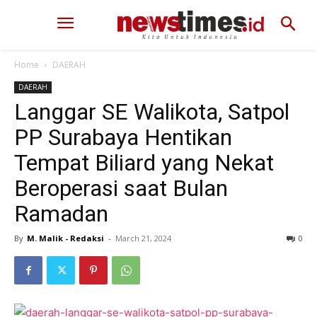
Home
DAERAH
DAERAH
Langgar SE Walikota, Satpol
PP Surabaya Hentikan
Tempat Biliard yang Nekat
Beroperasi saat Bulan
Ramadan
By
M. Malik - Redaksi
-
March 21, 2024
293
0