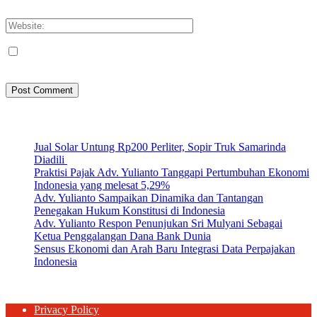
Please enter your email address here
Save my name, email, and website in this browser for the next
time I comment.
Artikel Terbaru
Jual Solar Untung Rp200 Perliter, Sopir Truk Samarinda
Diadili
Praktisi Pajak Adv. Yulianto Tanggapi Pertumbuhan Ekonomi
Indonesia yang melesat 5,29%
Adv. Yulianto Sampaikan Dinamika dan Tantangan
Penegakan Hukum Konstitusi di Indonesia
Adv. Yulianto Respon Penunjukan Sri Mulyani Sebagai
Ketua Penggalangan Dana Bank Dunia
Sensus Ekonomi dan Arah Baru Integrasi Data Perpajakan
Indonesia
Privacy Policy