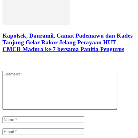
Kapolsek, Danramil, Camat Pademawu dan Kades
Tanjung Gelar Rakor Jelang Perayaan HUT
CMCR Madura ke-7 bersama Panitia Pengurus
LEAVE A REPLY
Please enter your comment!
Please enter your name here
You have entered an incorrect email address!