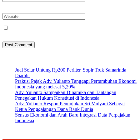
You have entered an incorrect email address!
Please enter your email address here
Save my name, email, and website in this browser for the next
time I comment.
Artikel Terbaru
Jual Solar Untung Rp200 Perliter, Sopir Truk Samarinda
Diadili
Praktisi Pajak Adv. Yulianto Tanggapi Pertumbuhan Ekonomi
Indonesia yang melesat 5,29%
Adv. Yulianto Sampaikan Dinamika dan Tantangan
Penegakan Hukum Konstitusi di Indonesia
Adv. Yulianto Respon Penunjukan Sri Mulyani Sebagai
Ketua Penggalangan Dana Bank Dunia
Sensus Ekonomi dan Arah Baru Integrasi Data Perpajakan
Indonesia