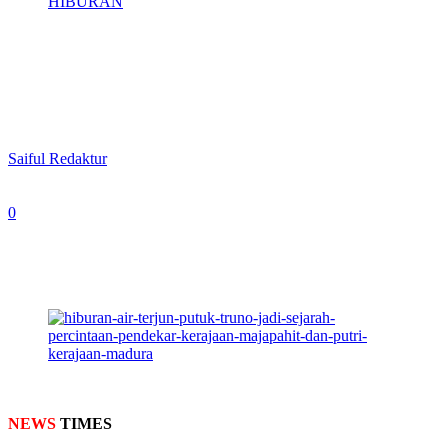
HIBURAN
Air Terjun Putuk Truno Saksi Sejarah
Percintaan Pendekar Majapahit dan
Putri Kerajaan Madura
By
Saiful Redaktur
-
May 14, 2024
0
1080
Foto: Air Terjun Putuk Truno Prigen Pasuruan Jawa
Timur.(Amri/newstimes.id)
NEWS
TIMES
– Wisata Air Terjun Putuk Truno yang berada di
Prigen Pasuruan Jawa Timur adalah merupakan salah satu destinasi