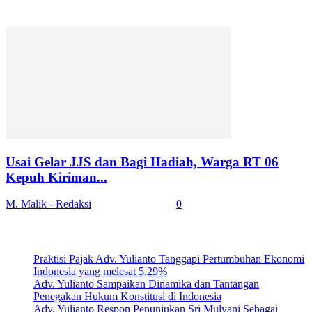
Usai Gelar JJS dan Bagi Hadiah, Warga RT 06
Kepuh Kiriman...
M. Malik - Redaksi
-
August 18, 2025
0
Artikel Terbaru
Praktisi Pajak Adv. Yulianto Tanggapi Pertumbuhan Ekonomi
Indonesia yang melesat 5,29%
Adv. Yulianto Sampaikan Dinamika dan Tantangan
Penegakan Hukum Konstitusi di Indonesia
Adv. Yulianto Respon Penunjukan Sri Mulyani Sebagai